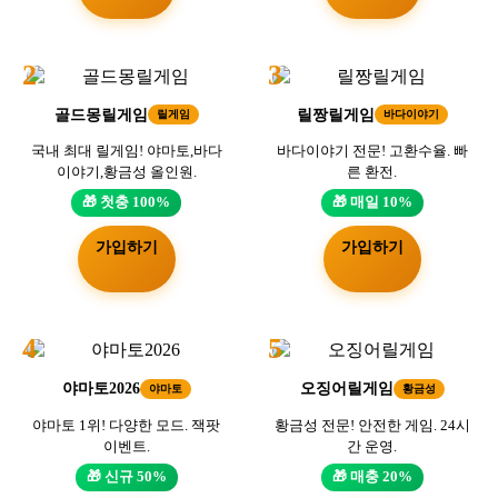
2
3
골드몽릴게임
릴짱릴게임
릴게임
바다이야기
국내 최대 릴게임! 야마토,바다
바다이야기 전문! 고환수율. 빠
이야기,황금성 올인원.
른 환전.
🎁 첫충 100%
🎁 매일 10%
가입하기
가입하기
4
5
야마토2026
오징어릴게임
야마토
황금성
야마토 1위! 다양한 모드. 잭팟
황금성 전문! 안전한 게임. 24시
이벤트.
간 운영.
🎁 신규 50%
🎁 매충 20%