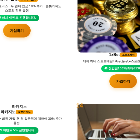
보너스 · 두 번째 입금 10% 추가 · 슬롯카지노
스포츠 전용 롤링
🎁 상시 이벤트 진행합니다.
가입하기
1xBet
스포츠베팅
세계 최대 스포츠베팅! 축구,농구,e스포츠.
🎁 첫입금100%(최대€130
가입하기
14
라카지노
슬롯카지노
· 회원 가입 후 첫 입금액에 대하여 30% 추가
충전.
🎁 이벤트 5% 진행합니다.