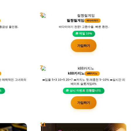
3
릴짱릴게임
바다이야기
황금성 올인원.
바다이야기 전문! 고환수율. 빠른 환전.
🎁 매일 10%
가입하기
7
k88카지노
k88카지노
난 매력적인 그녀와의
➡️입플 5+3 10+5 20+7 ➡️카지노 첫,매충전 5~10% ➡️실시간 리
베이트 슬롯게임4%
.
🎁 상시 이벤트 진행합니다.
가입하기
11