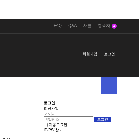
FAQ
Q&A
새글
접속자
4
회원가입
로그인
로그인
회원가입
자동로그인
ID/PW 찾기