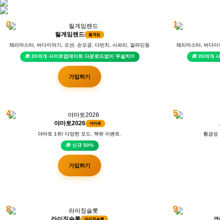
0
1
릴게임랜드
릴게임
체리마스터, 바다이야기, 오션, 손오공, 다빈치, 사파리, 알라딘등
체리마스터, 바다이야
🎁 20여개 사이트업데이트 다운로드없이 무설치!!!
🎁 20여개
가입하기
4
5
야마토2026
야마토
야마토 1위! 다양한 모드. 잭팟 이벤트.
황금성 
🎁 신규 50%
가입하기
8
9
라이징슬롯
크
라이징슬롯