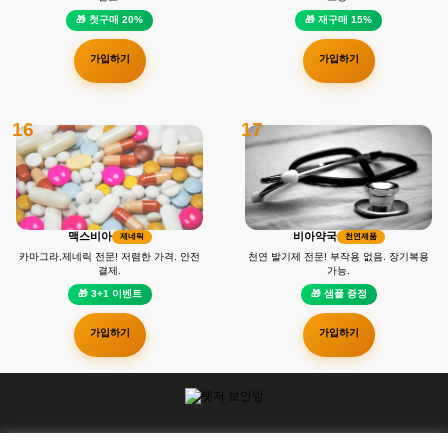
🎁 첫구매 20%
🎁 재구매 15%
가입하기
가입하기
16
17
맥스비아
비아약국
제네릭
천연제품
카마그라,제네릭 전문! 저렴한 가격. 안전
천연 발기제 전문! 부작용 없음. 장기복용
결제.
가능.
🎁 3+1 이벤트
🎁 샘플 증정
가입하기
가입하기