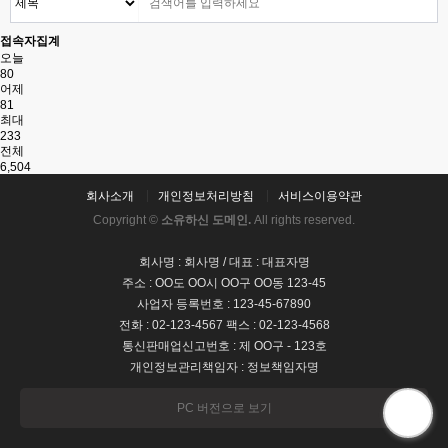
접속자집계
오늘
80
어제
81
최대
233
전체
6,504
회사소개
개인정보처리방침
서비스이용약관
Copyright ©
소유하신 도메인.
All rights reserved.
회사명 : 회사명 / 대표 : 대표자명
주소 : OO도 OO시 OO구 OO동 123-45
사업자 등록번호 : 123-45-67890
전화 : 02-123-4567 팩스 : 02-123-4568
통신판매업신고번호 : 제 OO구 - 123호
개인정보관리책임자 : 정보책임자명
PC 버전으로 보기