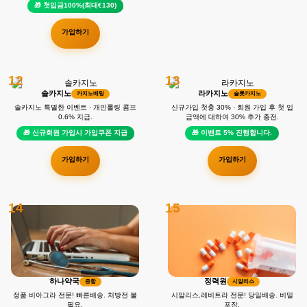
🎁 첫입금100%(최대€130)
가입하기
12
13
솔카지노
라카지노
카지노베팅
슬롯카지노
솔카지노 특별한 이벤트 · 개인롤링 콤프
신규가입 첫충 30% · 회원 가입 후 첫 입
0.6% 지급.
금액에 대하여 30% 추가 충전.
🎁 신규회원 가입시 가입쿠폰 지급
🎁 이벤트 5% 진행합니다.
가입하기
가입하기
14
15
하나약국
정력원
종합
시알리스
정품 비아그라 전문! 빠른배송. 처방전 불
시알리스,레비트라 전문! 당일배송. 비밀
필요.
포장.