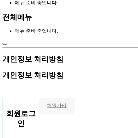
메뉴 준비 중입니다.
전체메뉴
메뉴 준비 중입니다.
개인정보 처리방침
개인정보 처리방침
회원가입
회원
로그
인