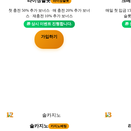
라이징슬롯
크레
라이징슬롯
첫 충전 50% 추가 보너스 · 매 충전 20% 추가 보너
매일 첫 입금 15
스 · 재충전 10% 추가 보너스
슬롯
🎁 상시 이벤트 진행합니다.
🎁
가입하기
12
13
솔카지노
카지노베팅