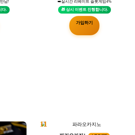
만남!
➡️실시간 리베이트 슬롯게임4%
니다.
🎁 상시 이벤트 진행합니다.
가입하기
11