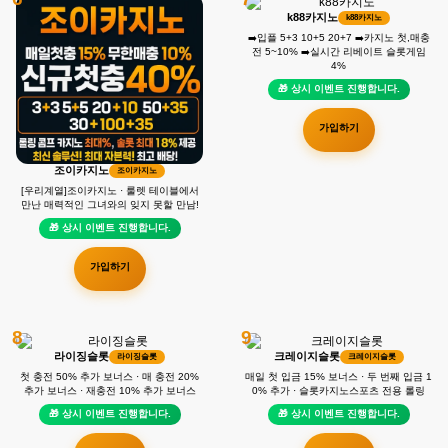
k88카지노
k88카지노
➡️입플 5+3 10+5 20+7 ➡️카지노 첫,매충
전 5~10% ➡️실시간 리베이트 슬롯게임
4%
🎁 상시 이벤트 진행합니다.
가입하기
조이카지노
조이카지노
[우리계열]조이카지노 · 룰렛 테이블에서
만난 매력적인 그녀와의 잊지 못할 만남!
🎁 상시 이벤트 진행합니다.
가입하기
8
9
라이징슬롯
크레이지슬롯
라이징슬롯
크레이지슬롯
첫 충전 50% 추가 보너스 · 매 충전 20%
매일 첫 입금 15% 보너스 · 두 번째 입금 1
추가 보너스 · 재충전 10% 추가 보너스
0% 추가 · 슬롯카지노스포츠 전용 롤링
🎁 상시 이벤트 진행합니다.
🎁 상시 이벤트 진행합니다.