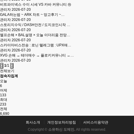
비트파이넥스 수이 시세 VS 카바 커뮤니티 ㉻
관리자
2026-07-20
GALA하는법 ~ ARK 차트 ~ 망고후기 ~…
관리자
2026-07-20
스토리지수익 / DASH안전 / 도지코인시작 …
관리자
2026-07-20
엘프손해 × BAL설명 × 오늘 이더리움 전망…
관리자
2026-07-20
스카이마비스전송 : 로닌 텔레그램 : UPX매…
관리자
2026-07-20
XVG 손해 → 테더매수 → 플로키커뮤니티 →…
관리자
2026-07-20
1
/1
전체보기
접속자집계
오늘
6
어제
133
최대
233
전체
6,690
회사소개
개인정보처리방침
서비스이용약관
Copyright ©
소유하신 도메인.
All rights reserved.