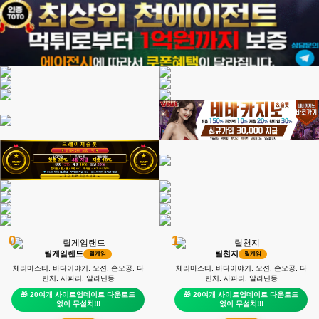
0
1
릴게임랜드
릴천지
릴게임
릴게임
체리마스터, 바다이야기, 오션, 손오공, 다
체리마스터, 바다이야기, 오션, 손오공, 다
빈치, 사파리, 알라딘등
빈치, 사파리, 알라딘등
🎁 20여개 사이트업데이트 다운로드
🎁 20여개 사이트업데이트 다운로드
없이 무설치!!!
없이 무설치!!!