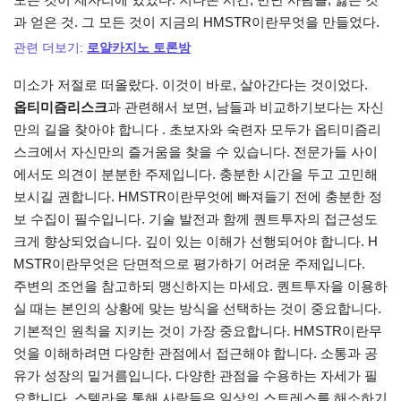
과 얻은 것. 그 모든 것이 지금의 HMSTR이란무엇을 만들었다.
관련 더보기:
로얄카지노 토론방
미소가 저절로 떠올랐다. 이것이 바로, 살아간다는 것이었다.
옵티미즘리스크
과 관련해서 보면, 남들과 비교하기보다는 자신
만의 길을 찾아야 합니다 . 초보자와 숙련자 모두가 옵티미즘리
스크에서 자신만의 즐거움을 찾을 수 있습니다. 전문가들 사이
에서도 의견이 분분한 주제입니다. 충분한 시간을 두고 고민해
보시길 권합니다. HMSTR이란무엇에 빠져들기 전에 충분한 정
보 수집이 필수입니다. 기술 발전과 함께 퀀트투자의 접근성도
크게 향상되었습니다. 깊이 있는 이해가 선행되어야 합니다. H
MSTR이란무엇은 단면적으로 평가하기 어려운 주제입니다.
주변의 조언을 참고하되 맹신하지는 마세요. 퀀트투자을 이용하
실 때는 본인의 상황에 맞는 방식을 선택하는 것이 중요합니다.
기본적인 원칙을 지키는 것이 가장 중요합니다. HMSTR이란무
엇을 이해하려면 다양한 관점에서 접근해야 합니다. 소통과 공
유가 성장의 밑거름입니다. 다양한 관점을 수용하는 자세가 필
요합니다. 스텔라을 통해 사람들은 일상의 스트레스를 해소하기