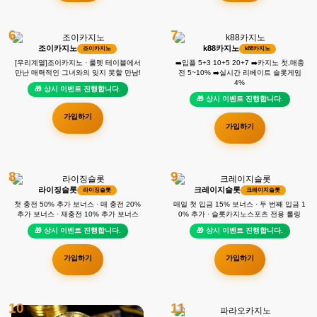
6
7
조이카지노
k88카지노
조이카지노
k88카지노
[우리계열]조이카지노 · 룰렛 테이블에서
➡️입플 5+3 10+5 20+7 ➡️카지노 첫,매충
만난 매력적인 그녀와의 잊지 못할 만남!
전 5~10% ➡️실시간 리베이트 슬롯게임
4%
🎁 상시 이벤트 진행합니다.
🎁 상시 이벤트 진행합니다.
가입하기
가입하기
8
9
라이징슬롯
크레이지슬롯
라이징슬롯
크레이지슬롯
첫 충전 50% 추가 보너스 · 매 충전 20%
매일 첫 입금 15% 보너스 · 두 번째 입금 1
추가 보너스 · 재충전 10% 추가 보너스
0% 추가 · 슬롯카지노스포츠 전용 롤링
🎁 상시 이벤트 진행합니다.
🎁 상시 이벤트 진행합니다.
가입하기
가입하기
10
11