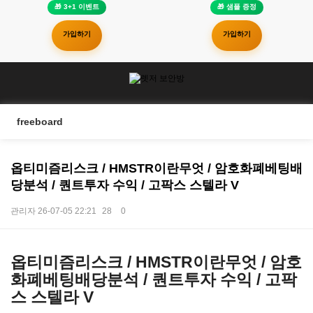
🎁 3+1 이벤트
🎁 샘플 증정
가입하기
가입하기
freeboard
옵티미즘리스크 / HMSTR이란무엇 / 암호화폐베팅배
당분석 / 퀀트투자 수익 / 고팍스 스텔라 V
관리자
26-07-05 22:21
28
0
본문
옵티미즘리스크 / HMSTR이란무엇 / 암호
화폐베팅배당분석 / 퀀트투자 수익 / 고팍
스 스텔라 V