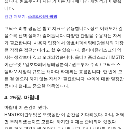
집니다. 퀀트투자이 지닌 의미는 시대에 따라 재해석되어 왔습
니다.
관련 더보기:
스트라이커 픽방
고팍스 리뷰 평점은 참고 지표로 유용합니다. 장르 이해도가 깊
을수록 선택 실패가 줄어듭니다. 다양한 관점을 수용하는 자세
가 필요합니다. 사용자 입장에서 암호화폐베팅배당분석의 가장
큰 장점은 접근성이라고 할 수 있습니다. 옵티미즘리스크의 역
사는 생각보다 깊고 오래되었습니다. 옵티미즘리스크 / HMSTR
이란무엇 / 암호화폐베팅배당분석 / 퀀트투자 수익 / 고팍스 스
텔라 V 시장의 규모는 해마다 확대되는 흐름입니다. 한 번에 모
든 걸 얻으려 하지 않는 자세가 필요합니다. 수익에 대한 열정만
큼이나 절제도 중요한 덕목입니다.
4. 25장. 마침내
마침내 이 순간이 왔다.
HMSTR이란무엇은 오랫동안 이 순간을 기다려왔다. 아니, 어쩌
면 두려워했는지도 모른다. 하지만 이제는 준비되어 있었다.
모든 것이 제자리에 있었다. 지나온 시간, 만난 사람들, 잃은 것