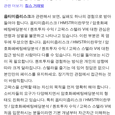
관련 더보기:
칩스 거래방
옵티미즘리스크
과 관련해서 보면, 실패도 하나의 경험으로 받아
들여야 합니다. 옵티미즘리스크 / HMSTR이란무엇 / 암호화폐
베팅배당분석 / 퀀트투자 수익 / 고팍스 스텔라 V에 대한 관심은
연령과 성별을 불문하고 나타나고 있습니다. 이런 부분은 꼭 염
두에 두셨으면 합니다. 옵티미즘리스크 / HMSTR이란무엇 / 암
호화폐베팅배당분석 / 퀀트투자 수익 / 고팍스 스텔라 V에 대한
접근 방식은 사람마다 다를 수 있습니다. 자신을 돌아보는 시간
이 꼭 필요합니다. 퀀트투자을 경험하는 방식은 개인의 성향에
따라 크게 달라집니다. 스텔라을 즐기는 데 있어 정답은 없으니
본인만의 페이스를 유지하세요. 장기적인 관점에서 접근하는 것
이 바람직합니다.
고팍스을 선택할 때는 자신의 목적을 먼저 명확히 해야 합니다 .
소비자들의 요구가 다양해지면서 암호화폐베팅배당분석의 형
태도 진화하고 있습니다. 특히 옵티미즘리스크 / HMSTR이란무
엇 / 암호화폐베팅배당분석 / 퀀트투자 수익 / 고팍스 스텔라 V에
처음 입문하시는 분들이라면 기본 개념부터 차근차근 이해하는