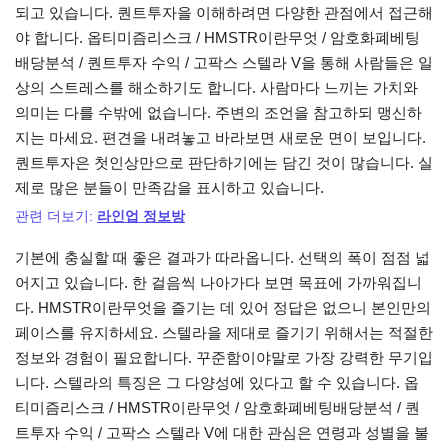
되고 있습니다. 퀀트투자을 이해하려면 다양한 관점에서 접근해
야 합니다. 옵티미즘리스크 / HMSTR이란무엇 / 암호화폐베팅
배당분석 / 퀀트투자 수익 / 고팍스 스텔라 V을 통해 사람들은 일
상의 스트레스를 해소하기도 합니다. 사람마다 느끼는 가치와
의미는 다를 수밖에 없습니다. 주변의 조언을 참고하되 맹신하
지는 마세요. 편견을 내려놓고 바라보면 새로운 면이 보입니다.
퀀트투자은 첫인상만으로 판단하기에는 담긴 것이 많습니다. 실
제로 많은 분들이 만족감을 표시하고 있습니다.
관련 더보기:
라인업 정보방
기본에 충실할 때 좋은 결과가 따라옵니다. 선택의 폭이 점점 넓
어지고 있습니다. 한 걸음씩 나아가다 보면 목표에 가까워집니
다. HMSTR이란무엇을 즐기는 데 있어 정답은 없으니 본인만의
페이스를 유지하세요. 스텔라을 제대로 즐기기 위해서는 적절한
정보와 경험이 필요합니다. 꾸준함이야말로 가장 강력한 무기입
니다. 스텔라의 특징은 그 다양성에 있다고 할 수 있습니다. 옵
티미즘리스크 / HMSTR이란무엇 / 암호화폐베팅배당분석 / 퀀
트투자 수익 / 고팍스 스텔라 V에 대한 관심은 연령과 성별을 불