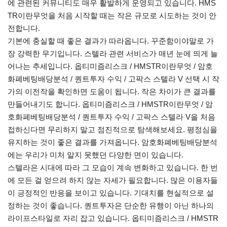
에 관련된 커뮤니티도 매우 활발하게 운영되고 있습니다. HMS
TR이란무엇을 처음 시작할 때는 작은 규모로 시도하는 것이 안
전합니다.
기본에 충실할 때 좋은 결과가 따라옵니다. 꾸준함이야말로 가
장 강력한 무기입니다. 스텔라 관련 서비스가 매년 눈에 띄게 늘
어나는 추세입니다. 옵티미즘리스크 / HMSTR이란무엇 / 암호
화폐베팅배당분석 / 퀀트투자 수익 / 고팍스 스텔라 V 선택 시 작
가의 이전작을 확인하면 도움이 됩니다. 작은 차이가 큰 결과를
만들어내기도 합니다. 옵티미즘리스크 / HMSTR이란무엇 / 암
호화폐베팅배당분석 / 퀀트투자 수익 / 고팍스 스텔라 V을 처음
접하신다면 무리하지 말고 점진적으로 탐색해보세요. 평정심을
유지하는 것이 좋은 결과를 가져옵니다. 암호화폐베팅배당분석
에는 우리가 미처 알지 못했던 다양한 면이 있습니다.
스텔라은 시대에 따라 그 모습이 계속 변화하고 있습니다. 한 번
에 모든 걸 얻으려 하지 않는 자세가 필요합니다. 많은 이용자들
이 긍정적인 반응을 보이고 있습니다. 기대치를 현실적으로 설
정하는 것이 좋습니다. 퀀트투자은 단순한 유행이 아닌 하나의
라이프스타일로 자리 잡고 있습니다. 옵티미즘리스크 / HMSTR