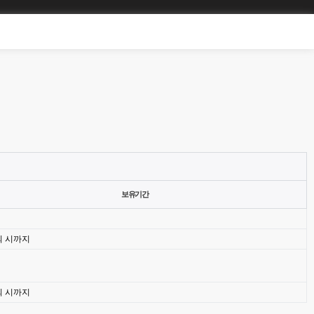
보유기간
퇴 시까지
퇴 시까지