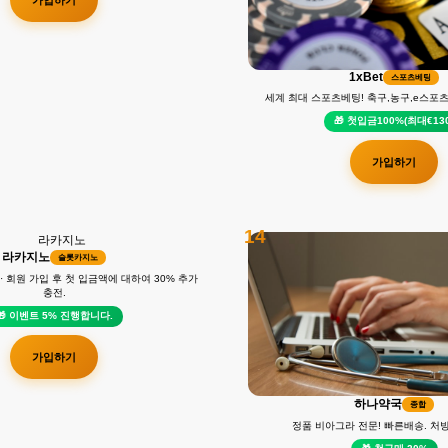
가입하기
1xBet
스포츠베팅
세계 최대 스포츠베팅! 축구,농구,e스포츠.
🎁 첫입금100%(최대€130
가입하기
14
라카지노
슬롯카지노
· 회원 가입 후 첫 입금액에 대하여 30% 추가
충전.
🎁 이벤트 5% 진행합니다.
가입하기
하나약국
종합
정품 비아그라 전문! 빠른배송. 처