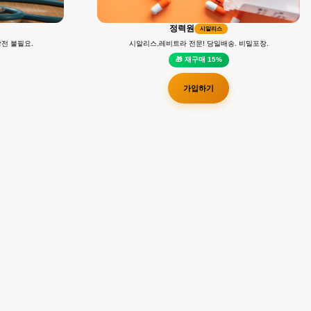
정력원
시알리스
방전 불필요.
시알리스,레비트라 전문! 당일배송. 비밀포장.
🎁 재구매 15%
가입하기