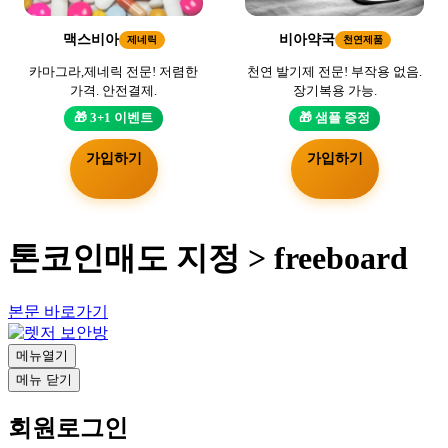
맥스비아
비아약국
제네릭
천연제품
카마그라,제네릭 전문! 저렴한
천연 발기제 전문! 부작용 없음.
가격. 안전결제.
장기복용 가능.
🎁 3+1 이벤트
🎁 샘플 증정
가입하기
가입하기
톤코인매도 지정 > freeboard
본문 바로가기
메뉴열기
메뉴 닫기
회원로그인