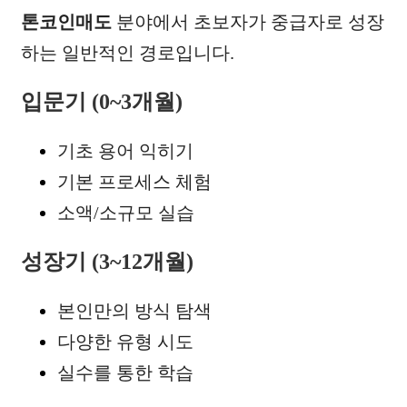
톤코인매도
분야에서 초보자가 중급자로 성장
하는 일반적인 경로입니다.
입문기 (0~3개월)
기초 용어 익히기
기본 프로세스 체험
소액/소규모 실습
성장기 (3~12개월)
본인만의 방식 탐색
다양한 유형 시도
실수를 통한 학습