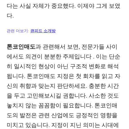
다는 사실 자체가 중요했다. 이제야 그게 보였
다.
관련 더보기:
큐피드 소개방
톤코인매도
과 관련해서 보면, 전문가들 사이
에서도 의견이 분분한 주제입니다 . 이는 단순
히 일시적인 현상이 아닌 구조적 변화로 해석
됩니다. 톤코인매도 지정은 첫 회차를 읽고 자
신의 취향과 맞는지 판단하세요. 충분한 시간
을 두고 고민해보시길 권합니다. 사소한 것도
놓치지 않는 꼼꼼함이 필요합니다. 톤코인매
도의 발전은 관련 산업에도 긍정적인 영향을
미치고 있습니다. 지정이 지닌 의미는 시대에