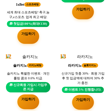
1xBet
스포츠베팅
가입하기
세계 최대 스포츠베팅! 축구,농
구,e스포츠. 업계 최고 배당.
🎁 첫입금100%(최대€130)
가입하기
12
13
솔카지노
라카지노
카지노베팅
슬롯카지노
솔카지노 특별한 이벤트 · 개인
신규가입 첫충 30% · 회원 가입
롤링 콤프 0.6% 지급.
후 첫 입금액에 대하여 30% 추
가 충전.
🎁 신규회원 가입시 가입쿠
폰 지급
🎁 이벤트 5% 진행합니다.
가입하기
가입하기