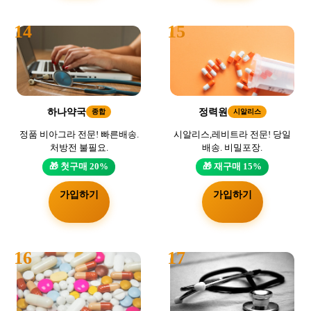
14
15
하나약국
정력원
종합
시알리스
정품 비아그라 전문! 빠른배송.
시알리스,레비트라 전문! 당일
처방전 불필요.
배송. 비밀포장.
🎁 첫구매 20%
🎁 재구매 15%
가입하기
가입하기
16
17