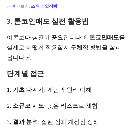
관련 더보기:
스위티 일상방
3. 톤코인매도 실전 활용법
이론보다 실전이 중요합니다 ⚡.
톤코인매도
을
실제로 어떻게 적용할지 구체적 방법을 살펴
봅니다 ⚡.
단계별 접근
1.
기초 다지기
: 개념과 원리 이해
2.
소규모 시도
: 낮은 리스크로 체험
3.
결과 분석
: 잘된 점과 개선점 정리