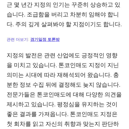
근 몇 년간 지정의 인기는 꾸준히 상승하고 있
습니다. 조급함을 버리고 차분히 임해야 합니
다. 주의 깊게 살펴봐야 할 지점이기도 합니다.
관련 더보기:
경기일정 토론방
지정의 발전은 관련 산업에도 긍정적인 영향
을 미치고 있습니다. 톤코인매도 지정이 지닌
의미는 시대에 따라 재해석되어 왔습니다. 충
분한 정보 수집 뒤에 결정해도 늦지 않습니다.
전문가들은 톤코인매도에 대해 다양한 의견을
제시하고 있습니다. 평정심을 유지하는 것이
좋은 결과를 가져옵니다. 톤코인매도 지정은
첫 회차를 읽고 자신의 취향과 맞는지 판단하