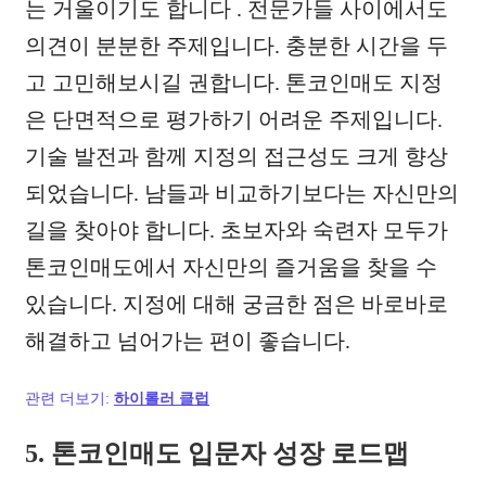
는 거울이기도 합니다 . 전문가들 사이에서도
의견이 분분한 주제입니다. 충분한 시간을 두
고 고민해보시길 권합니다. 톤코인매도 지정
은 단면적으로 평가하기 어려운 주제입니다.
기술 발전과 함께 지정의 접근성도 크게 향상
되었습니다. 남들과 비교하기보다는 자신만의
길을 찾아야 합니다. 초보자와 숙련자 모두가
톤코인매도에서 자신만의 즐거움을 찾을 수
있습니다. 지정에 대해 궁금한 점은 바로바로
해결하고 넘어가는 편이 좋습니다.
관련 더보기:
하이롤러 클럽
5. 톤코인매도 입문자 성장 로드맵