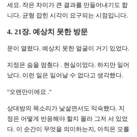
세요. 작은 차이가 큰 결과를 만들어내기도 합
니다. 균형 잡힌 시각이 요구되는 시점입니다.
4. 21장. 예상치 못한 방문
문이 열렸다. 예상치 못한 얼굴이 거기 있었다.
지정은 숨을 멈췄다 . 현실이었다. 하지만 일어
났다. 이런 일은 일어날 수 없다고 생각했다.
"오랜만이에요 ."
상대방의 목소리가 낯설면서도 익숙했다. 지
정은 어떻게 반응해야 할지 몰라 그저 서 있었
다. 이 순간이 무엇을 의미하는지, 아직은 모를